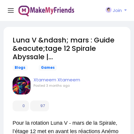
Join
Luna V &ndash; mars : Guide
&eacute;tage 12 Spirale
Abyssale |...
Blogs
Games
Xtameem Xtameem
Posted
3 months ago
0
97
Pour la rotation Luna V - mars de la Spirale,
l’étage 12 met en avant les réactions Anémo