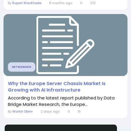
By
Rupali Wankhede
8 months ago
0
310
NETWORKING
Why the Europe Server Chassis Market Is
Growing with AI Infrastructure
According to the latest report published by Data
Bridge Market Research, the Europe...
By
Workin Dbmr
2 days ago
0
15